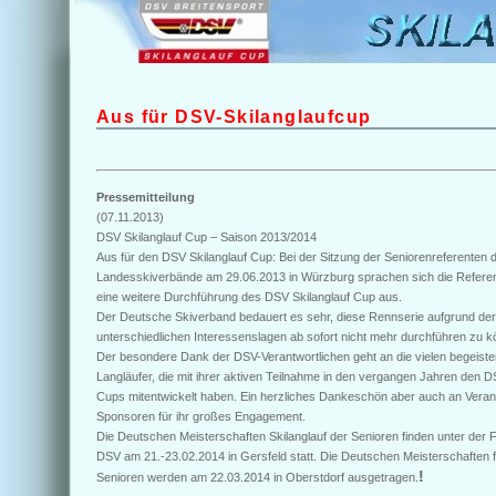
Aus für DSV-Skilanglaufcup
Pressemitteilung
(07.11.2013)
DSV Skilanglauf Cup – Saison 2013/2014
Aus für den DSV Skilanglauf Cup: Bei der Sitzung der Seniorenreferenten 
Landesskiverbände am 29.06.2013 in Würzburg sprachen sich die Refere
eine weitere Durchführung des DSV Skilanglauf Cup aus.
Der Deutsche Skiverband bedauert es sehr, diese Rennserie aufgrund der
unterschiedlichen Interessenslagen ab sofort nicht mehr durchführen zu k
Der besondere Dank der DSV-Verantwortlichen geht an die vielen begeiste
Langläufer, die mit ihrer aktiven Teilnahme in den vergangen Jahren den D
Cups mitentwickelt haben. Ein herzliches Dankeschön aber auch an Veran
Sponsoren für ihr großes Engagement.
Die Deutschen Meisterschaften Skilanglauf der Senioren finden unter der
DSV am 21.-23.02.2014 in Gersfeld statt. Die Deutschen Meisterschaften f
!
Senioren werden am 22.03.2014 in Oberstdorf ausgetragen.